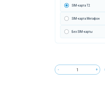
SIM-карта T2
SIM-карта Мегафон
Без SIM-карты
-
+