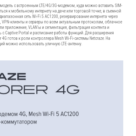
 модель с встроенным LTE/4G/3G-модемом, куда можно вставить SIM-
ься к мобильному интернету на даче или торговой точке, в съемной
хдиапазонная сеть Wi-Fi 5 AC1200, резервирование интернета через
), VPN-клиенты и серверы по всем актуальным протоколам, облачное
ли приложение, VLAN’ы и сегментация, фильтрация контента и
ь c Captive Portal и расписание работы функций. Для расширения
 4G готов к роли контроллера Mesh Wi-Fi-системы Netcraze. На
ий можно использовать уличную LTE-антенну.