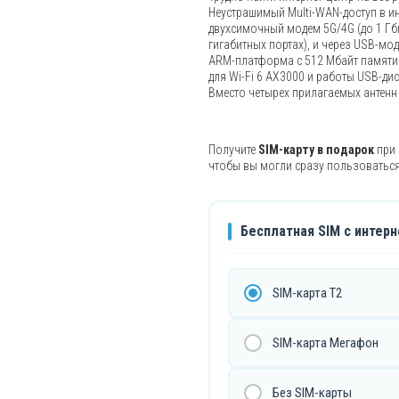
Неустрашимый Multi-WAN-доступ в и
двухсимочный модем 5G/4G (до 1 Гбит
гигабитных портах), и через USB-мо
ARM-платформа с 512 Мбайт памяти 
для Wi-Fi 6 AX3000 и работы USB-ди
Вместо четырех прилагаемых антенн
Получите
SIM-карту в подарок
при 
чтобы вы могли сразу пользоваться
Бесплатная SIM с интерн
SIM-карта T2
SIM-карта Мегафон
Без SIM-карты