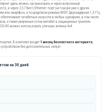
нтернет здесь можно организовать и через встроенный
/с), и через 2,5-Гбит/с Ethernet–порт (не говоря уже о других
дем или смартфон, и посредством режима WISP. Двухъядерная 1,3-ГГц
обеспечивает гигабитные скорости в любых сценариях, в том числе
сков, а также уверенные сотни мегабит в защищенных туннелях.
 5G/4G можно использовать уличную антенну 4х4.
покупке. В комплект входит
1 месяц бесплатного интернета
,
 устройством без дополнительных затрат.
етом на 30 дней