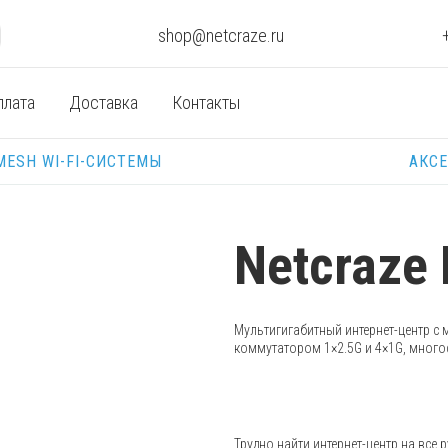
shop@netcraze.ru
плата
Доставка
Контакты
MESH WI-FI-СИСТЕМЫ
АКС
Netcraze 
Мультигигабитный интернет-центр с 
коммутатором 1×2.5G и 4×1G, много
Трудно найти интернет-центр на все 