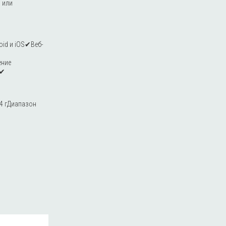
 или
oid и iOS✔Веб-
ение
й✔
64 гДиапазон