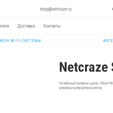
shop@netcraze.ru
плата
Доставка
Контакты
MESH WI-FI-СИСТЕМЫ
АКС
Netcraze 
Гигабитный интернет-центр с Mesh
Wi
режима
роутер/ретранслятор