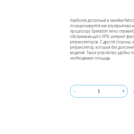
Наиболее доступный в линейке Netcra
позиционируется как альтернатива 
процессору Speedster легко справит
обслуживающего VPN, интернет-фильт
ретрансляторов. С другой стороны, 
ретранслятор, который без дополнит
моделей. Такое устройство удобно 
необходимую площадь.
-
+