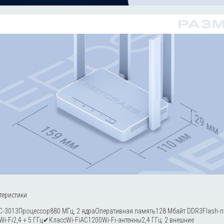
теристики
C-3013Процессор880 МГц, 2 ядраОперативная память128 Мбайт DDR3Flash-п
i-Fi2,4 + 5 ГГц✔КлассWi-FiAC1200Wi-Fi-антенны2,4 ГГц: 2 внешние