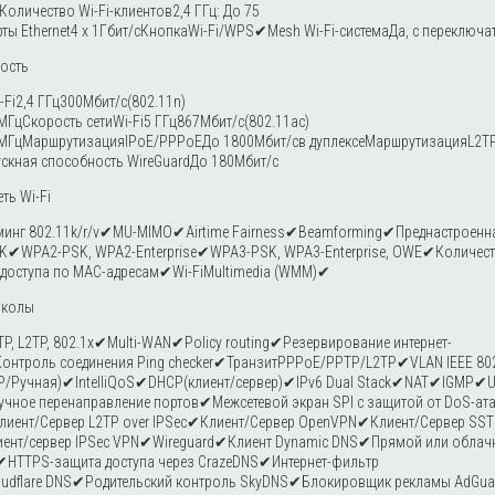
еКоличество Wi-Fi-клиентов2,4 ГГц: До 75
рты Ethernet4 x 1Гбит/сКнопкаWi-Fi/WPS✔Mesh Wi-Fi-системаДа, с переключа
ость
-Fi2,4 ГГц300Мбит/с(802.11n)
0 МГцСкорость сетиWi-Fi5 ГГц867Мбит/с(802.11ac)
80 МГцМаршрутизацияIPoE/PPPoEДо 1800Мбит/св дуплексеМаршрутизацияL2
скная способность WireGuardДо 180Мбит/с
ть Wi-Fi
инг 802.11k/r/v✔MU-MIMO✔Airtime Fairness✔Beamforming✔Преднастроенн
✔WPA2-PSK, WPA2-Enterprise✔WPA3-PSK, WPA3-Enterprise, OWE✔Количеств
 доступа по MAC-адресам✔Wi-FiMultimedia (WMM)✔
околы
TP, L2TP, 802.1x✔Multi-WAN✔Policy routing✔Резервирование интернет-
нтроль соединения Ping checker✔ТранзитPPPoE/PPTP/L2TP✔VLAN IEEE 8
/Ручная)✔IntelliQoS✔DHCP(клиент/сервер)✔IPv6 Dual Stack✔NAT✔IGMP✔U
ное перенаправление портов✔Межсетевой экран SPI с защитой от DoS-ат
иент/Сервер L2TP over IPSec✔Клиент/Сервер OpenVPN✔Клиент/Сервер SSTP
Клиент/сервер IPSec VPN✔Wireguard✔Клиент Dynamic DNS✔Прямой или облач
✔HTTPS-защита доступа через CrazeDNS✔Интернет-фильтр
udflare DNS✔Родительский контроль SkyDNS✔Блокировщик рекламы AdGua