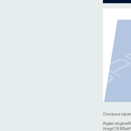
Основные харак
Индекс моделиN
Image128 МбайтW