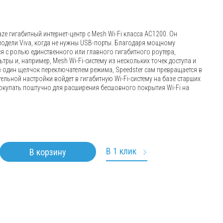
ze гигабитный интернет-центр с Mesh Wi-Fi класса AC1200. Он
модели Viva, когда не нужны USB-порты. Благодаря мощному
ся с ролью единственного или главного гигабитного роутера,
ры и, например, Mesh Wi-Fi-систему из нескольких точек доступа и
в один щелчок переключателем режима, Speedster сам превращается в
ельной настройки войдет в гигабитную Wi-Fi-систему на базе старших
покупать поштучно для расширения бесшовного покрытия Wi-Fi на
В 1 клик
В корзину