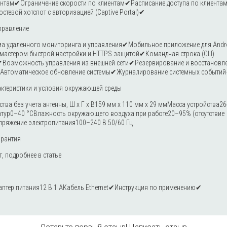
ентам✔Ограничение скорости по клиентам✔Расписание доступа по клиентам
тевой хотспот с авторизацией (Captive Portal)✔
правление
ма удаленного мониторинга и управления✔Мобильное приложение для Andr
 мастером быстрой настройки и HTTPS защитой✔Командная строка (CLI)
Возможность управления из внешней сети✔Резервирование и восстановл
Автоматическое обновление системы✔Журналирование системных событи
актеристики и условия окружающей среды
тва без учета антенны, Ш x Г x В159 мм x 110 мм x 29 ммМасса устройства2
атур0–40 °СВлажность окружающего воздуха при работе20–95% (отсутствие
пряжение электропитания100–240 В 50/60 Гц
арантия
т, подробнее в
статье
птер питания12 В 1 AКабель Ethernet✔Инструкция по применению✔