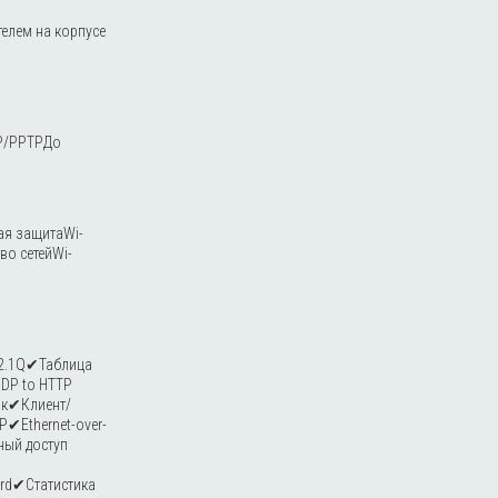
телем на корпусе
TP/PPTPДо
ая защитаWi-
о сетейWi-
02.1Q✔Таблица
DP to HTTP
ак✔Клиент/
✔Ethernet-over-
ный доступ
rd✔Статистика