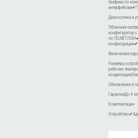
трафика по кли
интерфейсам✔Гос
Диагностика и у
Облачная систе
конфигуратор с
по TELNET/SSH✔
конфигурации✔
Физические хар
Размеры устройс
рабочих темпер
конденсации)На
Обновления и г
ГарантияДо 4 ле
Комплектация
Устройство✔Ада