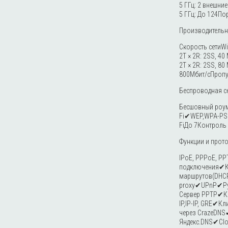
5 ГГц: 2 внешни
5 ГГц: До 124По
Производительн
Скорость сетиWi
2T × 2R: 2SS, 4
2T × 2R: 2SS, 
800Мбит/сПропу
Беспроводная се
Бесшовный роум
Fi✔WEP,WPA-PSK
FiДо 7Контроль
Функции и прот
IPoE, PPPoE, PP
подключения✔Ко
маршрутов(DHCP
proxy✔UPnP✔Руч
Сервер PPTP✔Кл
IP,IP-IP, GRE✔
через CrazeDNS
Яндекс.DNS✔Clo