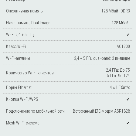
Оперативная память
128 Мбайт DDR3
Flash-память, Dual Image
128 Мбайт
Wi-Fi 2,4 + 5 ГГц
✔
Класс Wi-Fi
AC1200
Wi-Fi-антенны
2,4 + 5 ГГц dual-band: 2 внешние
2,4 ГГц: До 75
Количество Wi-Fi-клиентов
5 ГГц: До 124
Порты Ethernet
4 × 1 Гбит/с
Кнопка Wi-Fi/WPS
✔
Подключение по мобильной сети
Встроенный LTE-модем ASR1828
Mesh Wi-Fi-система
✔