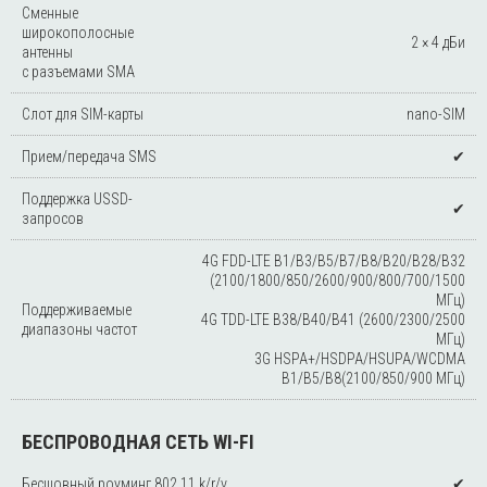
Сменные
широкополосные
2 × 4 дБи
антенны
с разъемами SMA
Слот для SIM-карты
nano-SIM
Прием/передача SMS
✔
Поддержка USSD-
✔
запросов
4G FDD-LTE B1/B3/B5/B7/B8/B20/B28/B32
(2100/1800/850/2600/900/800/700/1500
МГц)
Поддерживаемые
4G TDD-LTE B38/B40/B41 (2600/2300/2500
диапазоны частот
МГц)
3G HSPA+/HSDPA/HSUPA/WCDMA
B1/B5/B8(2100/850/900 МГц)
БЕСПРОВОДНАЯ СЕТЬ WI-FI
Бесшовный роуминг 802.11 k/r/v
✔