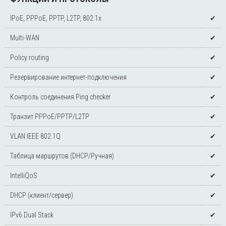
IPoE, PPPoE, PPTP, L2TP, 802.1x
✔
Multi-WAN
✔
Policy routing
✔
Резервирование интернет-подключения
✔
Контроль соединения Ping checker
✔
Транзит PPPoE/PPTP/L2TP
✔
VLAN IEEE 802.1Q
✔
Таблица маршрутов (DHCP/Ручная)
✔
IntelliQoS
✔
DHCP (клиент/сервер)
✔
IPv6 Dual Stack
✔