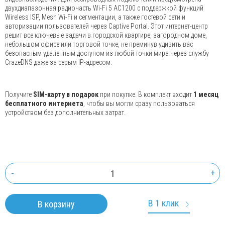
двухдиапазонная радиочасть Wi-Fi 5 AC1200 с поддержкой функций
Wireless ISP, Mesh Wi-Fi и сегментации, а также гостевой сети и
авторизации пользователей через Captive Portal. Этот интернет-центр
решит все ключевые задачи в городской квартире, загородном доме,
небольшом офисе или торговой точке, не преминув удивить вас
безопасным удаленным доступом из любой точки мира через службу
CrazeDNS даже за серым IP-адресом.
Получите
SIM-карту в подарок
при покупке. В комплект входит
1 месяц
бесплатного интернета
, чтобы вы могли сразу пользоваться
устройством без дополнительных затрат.
-
+
В 1 клик
В корзину