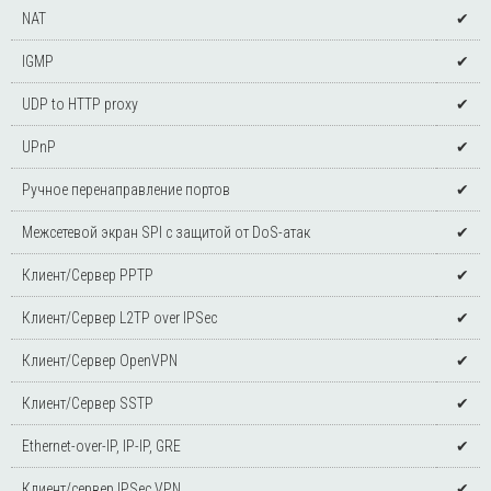
NAT
✔
IGMP
✔
UDP to HTTP proxy
✔
UPnP
✔
Ручное перенаправление портов
✔
Межсетевой экран SPI с защитой от DoS-атак
✔
Клиент/Сервер PPTP
✔
Клиент/Сервер L2TP over IPSec
✔
Клиент/Сервер OpenVPN
✔
Клиент/Сервер SSTP
✔
Ethernet-over-IP, IP-IP, GRE
✔
Клиент/сервер IPSec VPN
✔