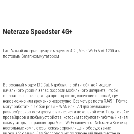
Netcraze Speedster 4G+
Гигабитный интернет-центр с модемом 4G+, Mesh Wi-Fi 5 AC1200 и 4-
портовым Smart-коммутатором
Встроенный модем LTE Cat. 6 добавил этой гигабитной модели
начального уровня запас скорости мобильного интернета, чтобы
оставаться на связи, когда проводное подключение к провайдеру
невозможно или временно недоступно. Все четыре порта RJ45 1 Гбит/c
могут работать в любой роли — WAN или LAN для реализации
разнообразных схем доступа в интернет и локальной сети. Подключайте
провайдеров и любые устройства, которым требуется гигабитный канал:
коммутаторы, ретрансляторы Mesh Wi-Fi-системы от Netcraze и Keenetic,
настольные компьютеры, сетевые хранилища и оборудование
видеонаблюдения. Для беспроводных подключений предусмотрена