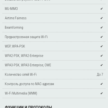
MU-MIMO
✔
Airtime Fairness
✔
Beamforming
✔
Преднастроенная защита Wi-Fi
✔
WEP, WPA-PSK
✔
WPA2-PSK, WPA2-Enterprise
✔
WPA3-PSK, WPA3-Enterprise, OWE
✔
Количество сетей Wi-Fi
До 7
Контроль доступа по MAC-адресам
✔
Wi-Fi Multimedia (WMM)
✔
ФУНКЦИИ И ПРОТОКОЛЫ